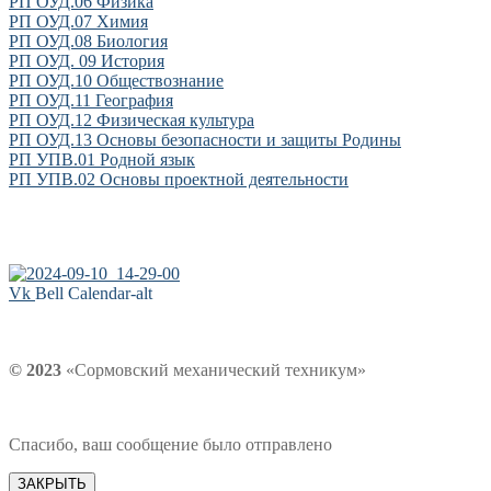
РП ОУД.06 Физика
РП ОУД.07 Химия
РП ОУД.08 Биология
РП ОУД. 09 История
РП ОУД.10 Обществознание
РП ОУД.11 География
РП ОУД.12 Физическая культура
РП ОУД.13 Основы безопасности и защиты Родины
РП УПВ.01 Родной язык
РП УПВ.02 Основы проектной деятельности
Vk
Bell
Calendar-alt
© 2023
«Сормовский механический техникум»
Спасибо, ваш сообщение было отправлено
ЗАКРЫТЬ