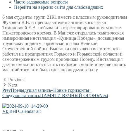
Часто задаваемые вопросы
Перейти на версию сайта для слабовидящих
6 мая студенты групп 21К1 вместе с классным руководителем
Жуковой В.В. и преподавателем английского языка
Томилововй Е.А. побывали в отреставрированном манеже
Нижегородского кремля. В Манеже открылась тематическая
иммерсивная инсталляция «Кузница Победы», посвященная
трудовому подвигу горьковчан в годы Великой
Отечественной войны. Выставка посвящена всем тем, кто
работал на предприятиях Горького и Горьковской области и
самоотверженным трудом приближал Победу. Инсталляция
дает возможность испытать глубокие эмоции и лучше понять
масштаб того, что было сделано людьми в тылу.
Previous
Next
Prev
Предыдущая запись
«Новые горизонты»
Следующая запись
ПАМЯТИ ВЕЧНЫЙ ОГОНЬ
Next
Vk
Bell
Calendar-alt