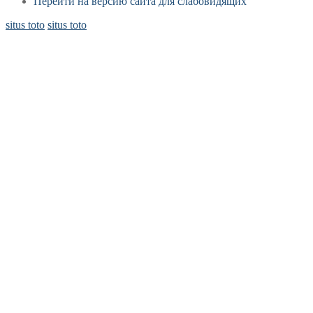
Перейти на версию сайта для слабовидящих
situs toto
situs toto