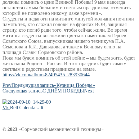
должны помнить о цене Великой Победы! 9 мая навсегда
останется самым большим и светлым праздником, отменить
который не позволено никому, даже времени».
Студенты и педагоги на митинге минутой молчания почтили
память тех, кто сложил головы на фронтах ВОВ, защищая
страну, кто погиб ради того, чтобы сейчас жили. Во время
митинга студенты возложили цветы к памятникам Героев
Советского Союза, выпускникам нашего техникума П.А.
Семенова и К.И. Давыдова, а также к Вечному огню на
площади Славы Сормовского района.
Пока мы будем помнить об этой войне – мы будем жить, будет
жить наша Родина – Россия. И этот праздник будет самым
светлым и радостным праздником на земле.
https://vk.com/album-82495435_283930644
Prev
Предыдущая запись
«Кузница Победы»
Следующая запись
С ДНЁМ ПОБЕДЫ
Next
Vk
Bell
Calendar-alt
© 2023
«Сормовский механический техникум»