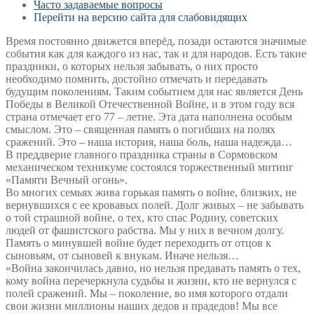
Часто задаваемые вопросы
Перейти на версию сайта для слабовидящих
Время постоянно движется вперёд, позади остаются значимые
события как для каждого из нас, так и для народов. Есть такие
праздники, о которых нельзя забывать, о них просто
необходимо помнить, достойно отмечать и передавать
будущим поколениям. Таким событием для нас является День
Победы в Великой Отечественной Войне, и в этом году вся
страна отмечает его 77 – летие. Эта дата наполнена особым
смыслом. Это – священная память о погибших на полях
сражений. Это – наша история, наша боль, наша надежда…
В преддверие главного праздника страны в Сормовском
механическом техникуме состоялся торжественный митинг
«Памяти Вечный огонь».
Во многих семьях жива горькая память о войне, близких, не
вернувшихся с ее кровавых полей. Долг живых – не забывать
о той страшной войне, о тех, кто спас Родину, советских
людей от фашистского рабства. Мы у них в вечном долгу.
Память о минувшей войне будет переходить от отцов к
сыновьям, от сыновей к внукам. Иначе нельзя…
«Война закончилась давно, но нельзя предавать память о тех,
кому война перечеркнула судьбы и жизни, кто не вернулся с
полей сражений. Мы – поколение, во имя которого отдали
свои жизни миллионы наших дедов и прадедов! Мы все