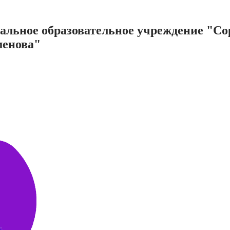
нальное образовательное учреждение "С
менова"