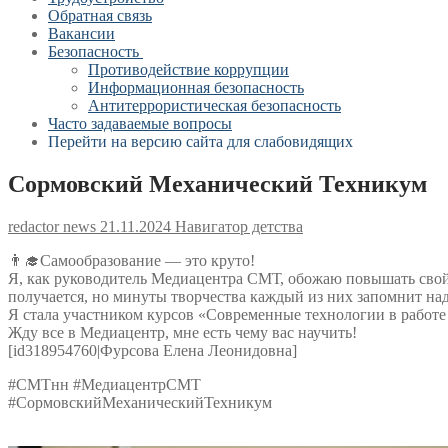
Обратная связь
Вакансии
Безопасность
Противодействие коррупции
Информационная безопасность
Антитеррористическая безопасность
Часто задаваемые вопросы
Перейти на версию сайта для слабовидящих
Сормовский Механический Техникум
redactor news
21.11.2024
Навигатор детства
👨‍🎓Самообразование — это круто!
Я, как руководитель Медиацентра СМТ, обожаю повышать свой
получается, но минуты творчества каждый из них запомнит над
Я стала участником курсов «Современные технологии в работ
Жду все в Медиацентр, мне есть чему вас научить!
[id318954760|Фурсова Елена Леонидовна]
#СМТнн #МедиацентрСМТ
#СормовскийМеханическийТехникум