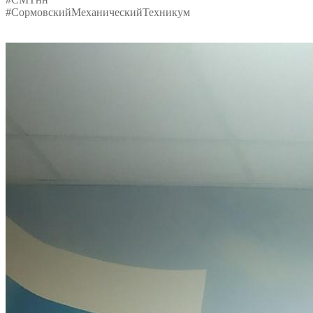
#СормовскийМеханическийТехникум