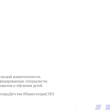
ельской компетентности.
лифицированные специалисты
звития и обучения детей.
гаторыДетства #НавигаторыСПО