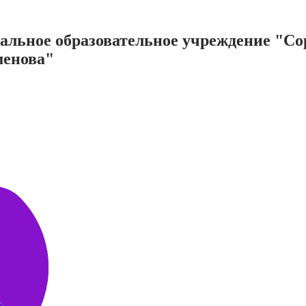
нальное образовательное учреждение "С
менова"