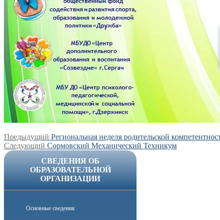
Навигация
Предыдущая
Предыдущий
Региональная неделя родительской компетентнос
Следующая
запись:
Следующий
Сормовский Механический Техникум
по
запись:
СВЕДЕНИЯ ОБ
записям
ОБРАЗОВАТЕЛЬНОЙ
ОРГАНИЗАЦИИ
Основные сведения