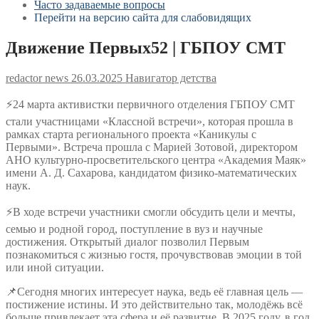
Часто задаваемые вопросы
Перейти на версию сайта для слабовидящих
Движение Первых52 | ГБПОУ СМТ
redactor news
26.03.2025
Навигатор детства
⚡24 марта активистки первичного отделения ГБПОУ СМТ
стали участницами «Классной встречи», которая прошла в
рамках старта регионального проекта «Каникулы с
Первыми». Встреча прошла с Марией Зотовой, директором
АНО культурно-просветительского центра «Академия Маяк»
имени А. Д. Сахарова, кандидатом физико-математических
наук.
⚡В ходе встречи участники смогли обсудить цели и мечты,
семью и родной город, поступление в вуз и научные
достижения. Открытый диалог позволил Первым
познакомиться с жизнью гостя, прочувствовав эмоции в той
или иной ситуации.
📌Сегодня многих интересует наука, ведь её главная цель —
постижение истины. И это действительно так, молодёжь всё
больше привлекает эта сфера и её развитие. В 2025 году, в год