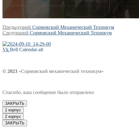
Навигация
Предыдущая
Предыдущий
Сормовский Механический Техникум
Следующая
запись:
Следующий
Сормовский Механический Техникум
по
запись:
записям
Vk
Bell
Calendar-alt
© 2023
«Сормовский механический техникум»
Спасибо, ваш сообщение было отправлено
ЗАКРЫТЬ
1 корпус
2 корпус
ЗАКРЫТЬ