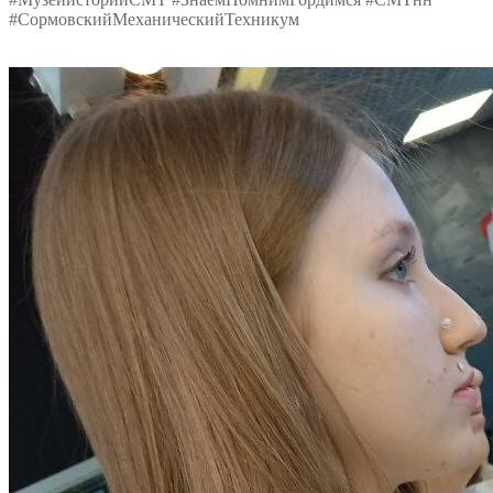
#СормовскийМеханическийТехникум