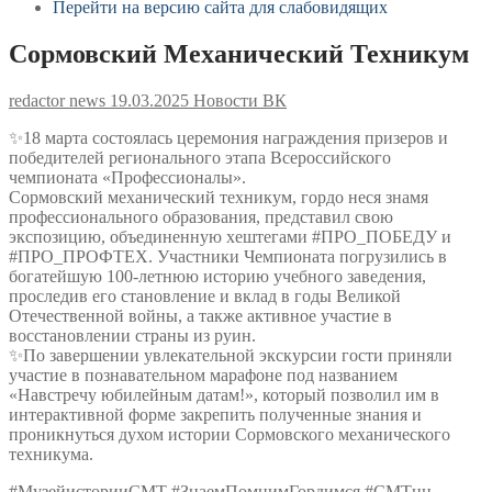
Перейти на версию сайта для слабовидящих
Сормовский Механический Техникум
redactor news
19.03.2025
Новости ВК
✨18 марта состоялась церемония награждения призеров и
победителей регионального этапа Всероссийского
чемпионата «Профессионалы».
Сормовский механический техникум, гордо неся знамя
профессионального образования, представил свою
экспозицию, объединенную хештегами #ПРО_ПОБЕДУ и
#ПРО_ПРОФТЕХ. Участники Чемпионата погрузились в
богатейшую 100-летнюю историю учебного заведения,
проследив его становление и вклад в годы Великой
Отечественной войны, а также активное участие в
восстановлении страны из руин.
✨По завершении увлекательной экскурсии гости приняли
участие в познавательном марафоне под названием
«Навстречу юбилейным датам!», который позволил им в
интерактивной форме закрепить полученные знания и
проникнуться духом истории Сормовского механического
техникума.
#МузейисторииСМТ #ЗнаемПомнимГордимся #СМТнн