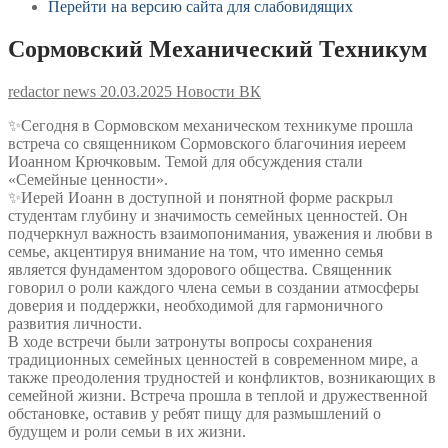
Перейти на версию сайта для слабовидящих
Сормовский Механический Техникум
redactor news
20.03.2025
Новости ВК
✨Сегодня в Сормовском механическом техникуме прошла
встреча со священником Сормовского благочиния иереем
Иоанном Крючковым. Темой для обсуждения стали
«Семейные ценности».
✨Иерей Иоанн в доступной и понятной форме раскрыл
студентам глубину и значимость семейных ценностей. Он
подчеркнул важность взаимопонимания, уважения и любви в
семье, акцентируя внимание на том, что именно семья
является фундаментом здорового общества. Священник
говорил о роли каждого члена семьи в создании атмосферы
доверия и поддержки, необходимой для гармоничного
развития личности.
В ходе встречи были затронуты вопросы сохранения
традиционных семейных ценностей в современном мире, а
также преодоления трудностей и конфликтов, возникающих в
семейной жизни. Встреча прошла в теплой и дружественной
обстановке, оставив у ребят пищу для размышлений о
будущем и роли семьи в их жизни.