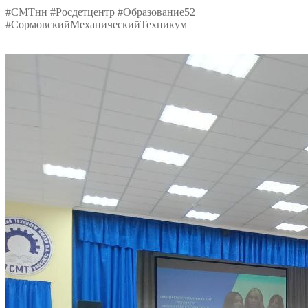
#СМТнн #Росдетцентр #Образование52
#СормовскийМеханическийТехникум