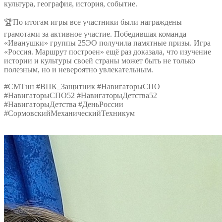
культура, география, история, событие.
🏆По итогам игры все участники были награждены
грамотами за активное участие. Победившая команда
«Иванушки» группы 25ЭО получила памятные призы. Игра
«Россия. Маршрут построен» ещё раз доказала, что изучение
истории и культуры своей страны может быть не только
полезным, но и невероятно увлекательным.
#СМТнн #ВПК_Защитник #НавигаторыСПО
#НавигаторыСПО52 #НавигаторыДетства52
#НавигаторыДетства #ДеньРоссии
#СормовскийМеханическийТехникум