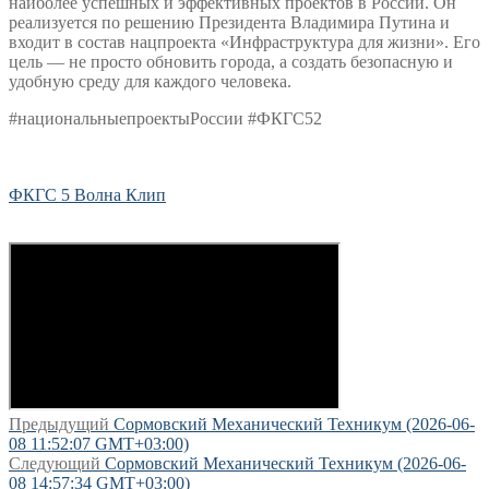
наиболее успешных и эффективных проектов в России. Он
реализуется по решению Президента Владимира Путина и
входит в состав нацпроекта «Инфраструктура для жизни». Его
цель — не просто обновить города, а создать безопасную и
удобную среду для каждого человека.
#национальныепроектыРоссии #ФКГС52
ФКГС 5 Волна Клип
Навигация
Предыдущая
Предыдущий
Сормовский Механический Техникум (2026-06-
запись:
08 11:52:07 GMT+03:00)
по
Следующая
Следующий
Сормовский Механический Техникум (2026-06-
записям
запись:
08 14:57:34 GMT+03:00)