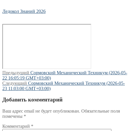
Ледокол Знаний 2026
Навигация
Предыдущая
Предыдущий
Сормовский Механический Техникум (2026-05-
запись:
22 16:05:19 GMT+03:00)
по
Следующая
Следующий
Сормовский Механический Техникум (2026-05-
записям
запись:
23 11:03:00 GMT+03:00)
Добавить комментарий
Ваш адрес email не будет опубликован.
Обязательные поля
помечены
*
Комментарий
*