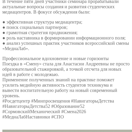
В течение пяти дней участники семинара прорабатывали
актуальные вопросы создания и развития студенческих
медиацентров. В фокусе обсуждения были:
● эффективная структура медиацентра;
● поиск социальных партнеров;
● грамотная стратегия продвижения;
● роль наставника в формировании информационного поля;
● анализ успешных практик участников всероссийской смены
«МедиаЛаб».
Профессиональное вдохновение и новые горизонты
Поездка в «Смену» стала для Анастасии Андреевны не просто
образовательной стажировкой, а точкой отсчета для новых
идей в работе с молодежью.
Применение полученных знаний на практике поможет
усилить медийную активность студентов техникума и
вывести воспитательную работу на новый современный
уровень.
#Росдетцентр #Минпросвещения #НавигаторыДетства
#НавигаторыДетства52 #Образование52
#СормовскийМеханический #Смена2026
#МедиаЛабНаставники #СПО