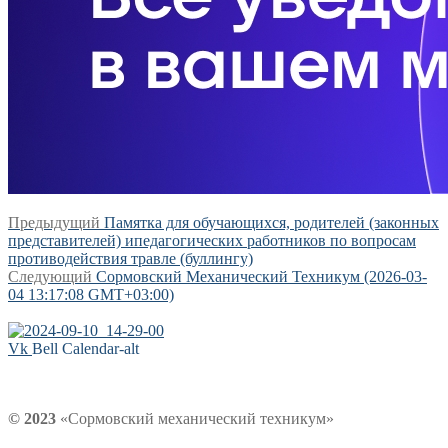
Навигация
Предыдущая
Предыдущий
Памятка для обучающихся, родителей (законных
запись:
представителей) ипедагогических работников по вопросам
по
противодействия травле (буллингу)
записям
Следующая
Следующий
Сормовский Механический Техникум (2026-03-
запись:
04 13:17:08 GMT+03:00)
Vk
Bell
Calendar-alt
© 2023
«Сормовский механический техникум»