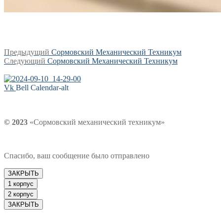
Навигация
Предыдущая
Предыдущий
Сормовский Механический Техникум
Следующая
запись:
Следующий
Сормовский Механический Техникум
по
запись:
записям
Vk
Bell
Calendar-alt
© 2023
«Сормовский механический техникум»
Спасибо, ваш сообщение было отправлено
ЗАКРЫТЬ
1 корпус
2 корпус
ЗАКРЫТЬ