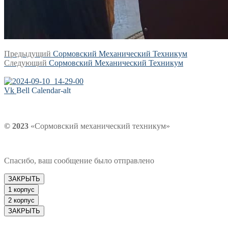
Навигация
Предыдущая
Предыдущий
Сормовский Механический Техникум
Следующая
запись:
Следующий
Сормовский Механический Техникум
по
запись:
записям
Vk
Bell
Calendar-alt
© 2023
«Сормовский механический техникум»
Спасибо, ваш сообщение было отправлено
ЗАКРЫТЬ
1 корпус
2 корпус
ЗАКРЫТЬ