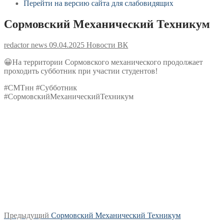
Перейти на версию сайта для слабовидящих
Сормовский Механический Техникум
redactor news
09.04.2025
Новости ВК
😀На территории Сормовского механического продолжает
проходить субботник при участии студентов!
#СМТнн #Субботник
#СормовскийМеханическийТехникум
Навигация
Предыдущая
Предыдущий
Сормовский Механический Техникум