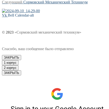
Следующая
запись:
Следующий
Сормовский Механический Техникум
по
запись:
записям
Vk
Bell
Calendar-alt
© 2023
«Сормовский механический техникум»
Спасибо, ваш сообщение было отправлено
ЗАКРЫТЬ
1 корпус
2 корпус
ЗАКРЫТЬ