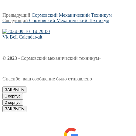
Навигация
Предыдущая
Предыдущий
Сормовский Механический Техникум
Следующая
запись:
Следующий
Сормовский Механический Техникум
по
запись:
записям
Vk
Bell
Calendar-alt
© 2023
«Сормовский механический техникум»
Спасибо, ваш сообщение было отправлено
ЗАКРЫТЬ
1 корпус
2 корпус
ЗАКРЫТЬ