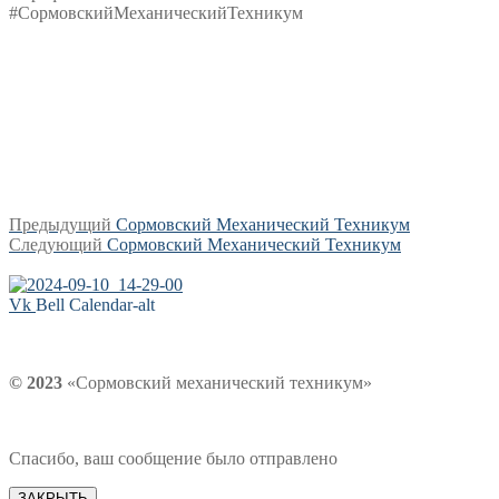
#СормовскийМеханическийТехникум
Навигация
Предыдущая
Предыдущий
Сормовский Механический Техникум
Следующая
запись:
Следующий
Сормовский Механический Техникум
по
запись:
записям
Vk
Bell
Calendar-alt
© 2023
«Сормовский механический техникум»
Спасибо, ваш сообщение было отправлено
ЗАКРЫТЬ