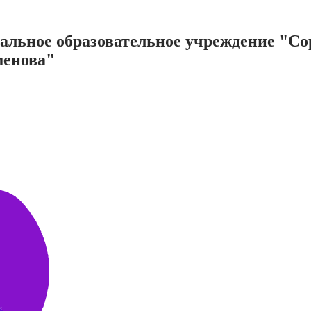
нальное образовательное учреждение "С
менова"