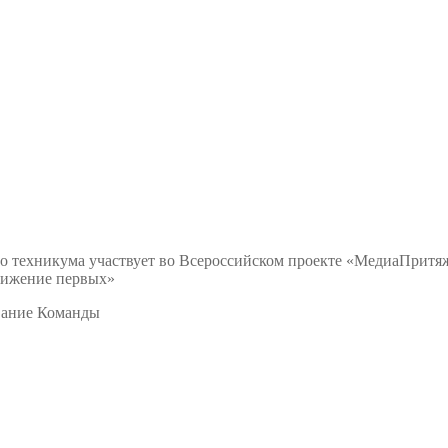
техникума участвует во Всероссийском проекте «МедиаПритяже
вижение первых»
вание Команды