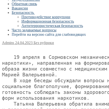
Обратная связь
Вакансии
Безопасность
Противодействие коррупции
Информационная безопасность
Антитеррористическая безопасность
Часто задаваемые вопросы
Перейти на версию сайта для слабовидящих
Admins
24.04.2023
Без рубрики
    19 апреля в Сормовском механическом техникуме прошла профилактическая беседа «Беда, которую несут 
наркотики», направленная на формирова
образа жизни совместно с медицинским 
Марией Валерьевной.

    В ходе беседы обсуждали вопросы негативного воздействия наркотиков на физическое здоровье человека и его 
социальное благополучие, формирование
готовность соблюдать законы здорового
форм использования наркотиков.

    Татьяна Валерьевна обратила внимание подростков на то, что наркомания, алкоголизм, табакокурение в детской 