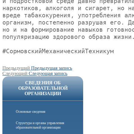
и подростковой среде давно превратила
наркотиков, алкоголя и сигарет, но на
вреде табакокурения, употребления алк
организм, постепенно разрушая его. Да
но и на формирование навыков готовнос
популяризацию здорового образа жизни.
#СормовскийМеханическийТехникум
Навигация
Предыдущая
Предыдущий
Предыдущая запись
Следующая
запись:
Следующий
Следующая запись
по
запись:
СВЕДЕНИЯ ОБ
записям
ОБРАЗОВАТЕЛЬНОЙ
ОРГАНИЗАЦИИ
Основные сведения
Структура и органы управления
образовательной организации