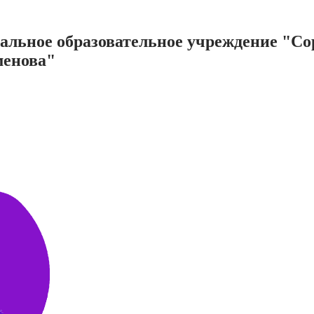
нальное образовательное учреждение "С
менова"