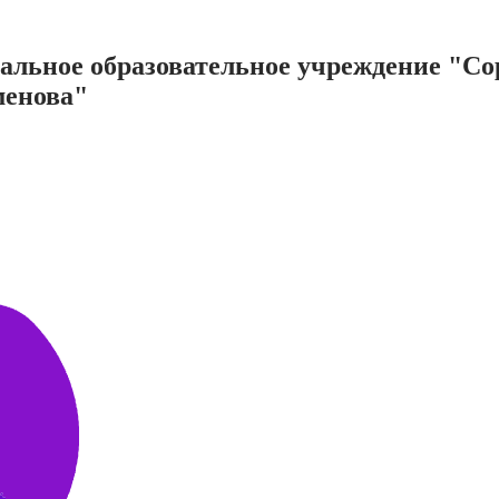
нальное образовательное учреждение "С
менова"