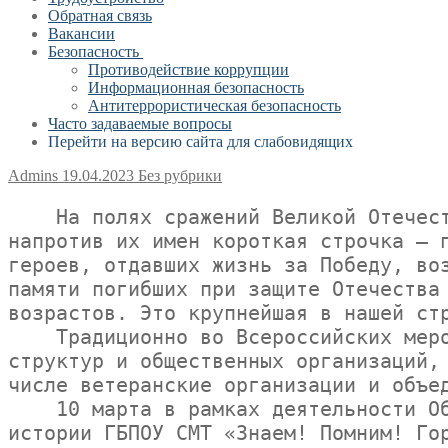
Обратная связь
Вакансии
Безопасность
Противодействие коррупции
Информационная безопасность
Антитеррористическая безопасность
Часто задаваемые вопросы
Перейти на версию сайта для слабовидящих
Admins
19.04.2023
Без рубрики
    На полях сражений Великой Отечественной войны до сих пор лежат сотни тысяч советских солдат. В архиве 
напротив их имен короткая строчка – п
героев, отдавших жизнь за Победу, воз
памяти погибших при защите Отечества 
возрастов. Это крупнейшая в нашей стр
    Традиционно во Всероссийских мероприятиях, кроме поисковиков, участвуют представители государственных 
структур и общественных организаций, 
числе ветеранские организации и объед
    10 марта в рамках деятельности Общероссийского общественного движения «Поисковое движение России» в Музее 
истории ГБПОУ СМТ «Знаем! Помним! Гор