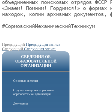
объединенных поисковых отрядов ФССР Р
«Знаем! Помним! Гордимся!» о формах и
находок, копии архивных документов, ф
#СормовскийМеханическийТехникум
Навигация
Предыдущая
Предыдущий
Предыдущая запись
Следующая
запись:
Следующий
Следующая запись
по
запись:
СВЕДЕНИЯ ОБ
записям
ОБРАЗОВАТЕЛЬНОЙ
ОРГАНИЗАЦИИ
Основные сведения
Структура и органы управления
образовательной организации
Документы